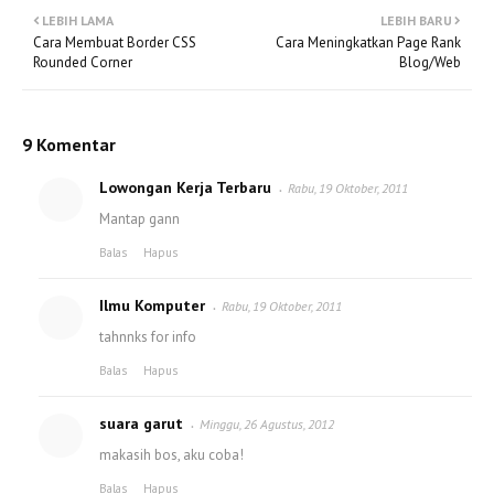
LEBIH LAMA
LEBIH BARU
Cara Membuat Border CSS
Cara Meningkatkan Page Rank
Rounded Corner
Blog/Web
9 Komentar
Lowongan Kerja Terbaru
Rabu, 19 Oktober, 2011
Mantap gann
Balas
Hapus
Ilmu Komputer
Rabu, 19 Oktober, 2011
tahnnks for info
Balas
Hapus
suara garut
Minggu, 26 Agustus, 2012
makasih bos, aku coba!
Balas
Hapus