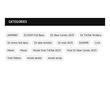
CATEGORIES
ASMR8D
DJ EDM Full Bass
DJ Slow Candu 2025
DJ TikTok Terbaru
DJ remix full bass
DJ slow lembut
DJ viral 2025
DJASMR
Lirik
Movie
Music
Musik Viral TikTok 2025
Viral DJ Slow Candu 2025
Viral Videos
musik santai
musik senja