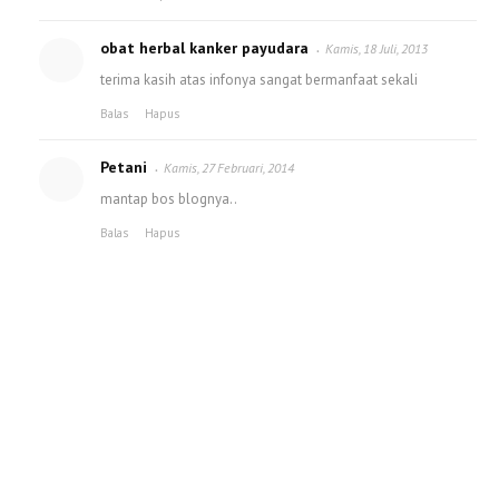
obat herbal kanker payudara
Kamis, 18 Juli, 2013
terima kasih atas infonya sangat bermanfaat sekali
Balas
Hapus
Petani
Kamis, 27 Februari, 2014
mantap bos blognya..
Balas
Hapus