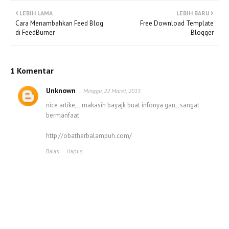
LEBIH LAMA
LEBIH BARU
Cara Menambahkan Feed Blog
Free Download Template
di FeedBurner
Blogger
1 Komentar
Unknown
Minggu, 22 Maret, 2015
nice artike,,, makasih bayajk buat infonya gan,, sangat
bermanfaat..
http://obatherbalampuh.com/
Balas
Hapus