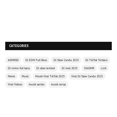
CATEGORIES
ASMR8D
DJ EDM Full Bass
DJ Slow Candu 2025
DJ TikTok Terbaru
DJ remix full bass
DJ slow lembut
DJ viral 2025
DJASMR
Lirik
Movie
Music
Musik Viral TikTok 2025
Viral DJ Slow Candu 2025
Viral Videos
musik santai
musik senja