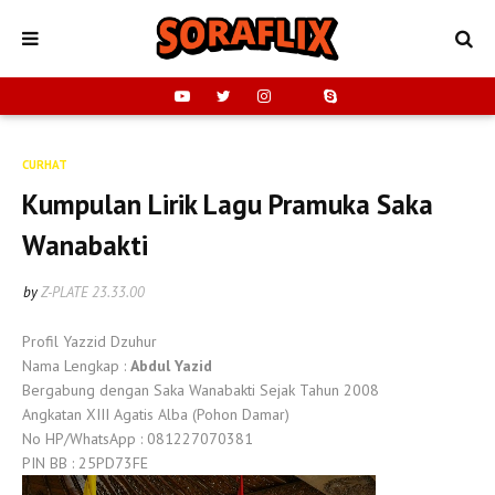
CURHAT
Kumpulan Lirik Lagu Pramuka Saka
Wanabakti
by
Z-PLATE
23.33.00
Profil Yazzid Dzuhur
Nama Lengkap :
Abdul Yazid
Bergabung dengan Saka Wanabakti Sejak Tahun 2008
Angkatan XIII Agatis Alba (Pohon Damar)
No HP/WhatsApp : 081227070381
PIN BB : 25PD73FE