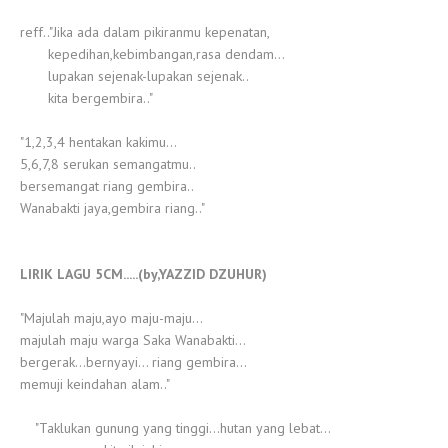
reff.."Jika ada dalam pikiranmu kepenatan,
kepedihan,kebimbangan,rasa dendam...
lupakan sejenak-lupakan sejenak..
kita bergembira.."
"1,2,3,4 hentakan kakimu...
5,6,7,8 serukan semangatmu..
bersemangat riang gembira..
Wanabakti jaya,gembira riang.."
LIRIK LAGU 5CM.....(by,YAZZID DZUHUR)
"Majulah maju,ayo maju-maju...
majulah maju warga Saka Wanabakti...
bergerak...bernyayi... riang gembira...
memuji keindahan alam.."
"Taklukan gunung yang tinggi...hutan yang lebat...