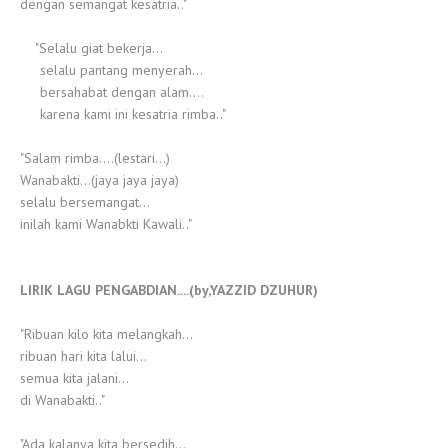
dengan semangat kesatria.."
"Selalu giat bekerja...
selalu pantang menyerah...
bersahabat dengan alam....
karena kami ini kesatria rimba.."
"Salam rimba....(lestari...)
Wanabakti...(jaya jaya jaya)
selalu bersemangat...
inilah kami Wanabkti Kawali.."
LIRIK LAGU PENGABDIAN....(by,YAZZID DZUHUR)
"Ribuan kilo kita melangkah...
ribuan hari kita lalui...
semua kita jalani...
di Wanabakti.."
"Ada kalanya kita bersedih...