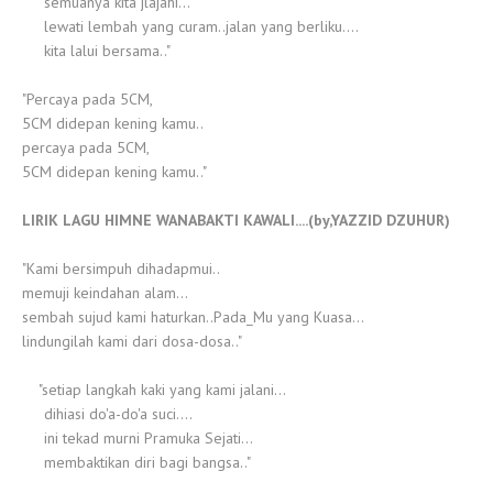
semuanya kita jlajahi...
lewati lembah yang curam..jalan yang berliku....
kita lalui bersama.."
"Percaya pada 5CM,
5CM didepan kening kamu..
percaya pada 5CM,
5CM didepan kening kamu.."
LIRIK LAGU HIMNE WANABAKTI KAWALI....(by,YAZZID DZUHUR)
"Kami bersimpuh dihadapmui..
memuji keindahan alam...
sembah sujud kami haturkan..Pada_Mu yang Kuasa...
lindungilah kami dari dosa-dosa.."
"setiap langkah kaki yang kami jalani...
dihiasi do'a-do'a suci....
ini tekad murni Pramuka Sejati...
membaktikan diri bagi bangsa.."