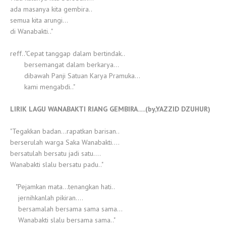
ada masanya kita gembira..
semua kita arungi...
di Wanabakti.."
reff.."Cepat tanggap dalam bertindak..
bersemangat dalam berkarya...
dibawah Panji Satuan Karya Pramuka...
kami mengabdi.."
LIRIK LAGU WANABAKTI RIANG GEMBIRA.....(by,YAZZID DZUHUR)
"Tegakkan badan...rapatkan barisan..
berserulah warga Saka Wanabakti....
bersatulah bersatu jadi satu....
Wanabakti slalu bersatu padu.."
"Pejamkan mata...tenangkan hati..
jernihkanlah pikiran....
bersamalah bersama sama sama...
Wanabakti slalu bersama sama.."