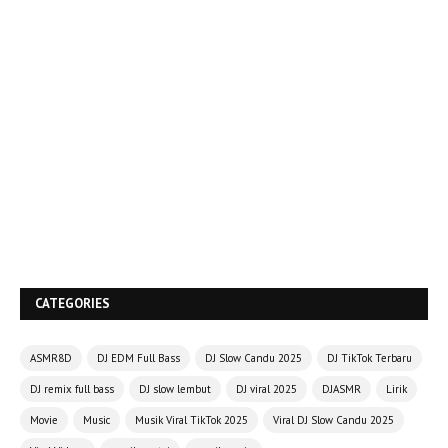
CATEGORIES
ASMR8D
DJ EDM Full Bass
DJ Slow Candu 2025
DJ TikTok Terbaru
DJ remix full bass
DJ slow lembut
DJ viral 2025
DJASMR
Lirik
Movie
Music
Musik Viral TikTok 2025
Viral DJ Slow Candu 2025