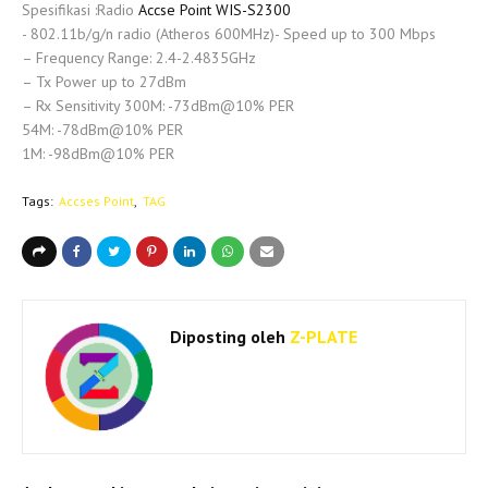
Spesifikasi :Radio
Accse Point WIS-S2300
- 802.11b/g/n radio (Atheros 600MHz)- Speed up to 300 Mbps
– Frequency Range: 2.4-2.4835GHz
– Tx Power up to 27dBm
– Rx Sensitivity 300M: -73dBm@10% PER
54M: -78dBm@10% PER
1M: -98dBm@10% PER
Tags:
Accses Point
TAG
Diposting oleh
Z-PLATE