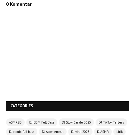
0 Komentar
CATEGORIES
ASMR8D
DJ EDM Full Bass
DJ Slow Candu 2025
DJ TikTok Terbaru
DJ remix full bass
DJ slow lembut
DJ viral 2025
DJASMR
Lirik