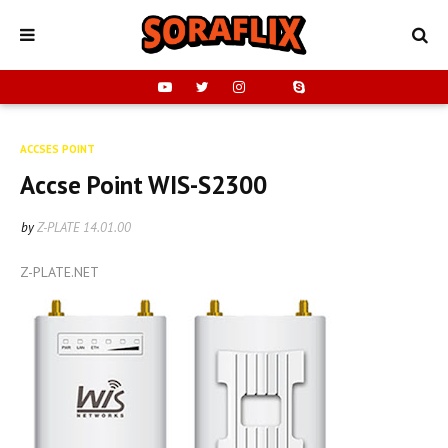
ACCSES POINT
Accse Point WIS-S2300
by
Z-PLATE
14.01.00
Z-PLATE.NET