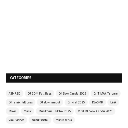
CATEGORIES
ASMR8D
DJ EDM Full Bass
DJ Slow Candu 2025
DJ TikTok Terbaru
DJ remix full bass
DJ slow lembut
DJ viral 2025
DJASMR
Lirik
Movie
Music
Musik Viral TikTok 2025
Viral DJ Slow Candu 2025
Viral Videos
musik santai
musik senja