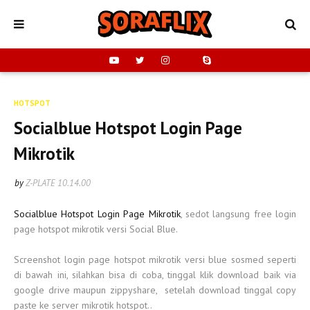
HOTSPOT
Socialblue Hotspot Login Page
Mikrotik
by
Z-PLATE
10.14.00
Socialblue Hotspot Login Page Mikrotik
, sedot langsung free login
page hotspot mikrotik versi Social Blue.
Screenshot login page hotspot mikrotik versi blue sosmed seperti
di bawah ini, silahkan bisa di coba, tinggal klik download baik via
google drive maupun zippyshare, setelah download tinggal copy
paste ke server mikrotik hotspot..