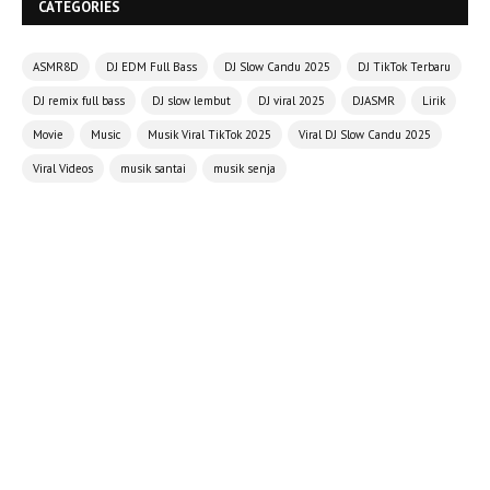
CATEGORIES
ASMR8D
DJ EDM Full Bass
DJ Slow Candu 2025
DJ TikTok Terbaru
DJ remix full bass
DJ slow lembut
DJ viral 2025
DJASMR
Lirik
Movie
Music
Musik Viral TikTok 2025
Viral DJ Slow Candu 2025
Viral Videos
musik santai
musik senja