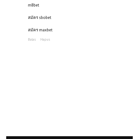
m8bet
สมัคร sbobet
สมัคร maxbet
Balas
Hapus