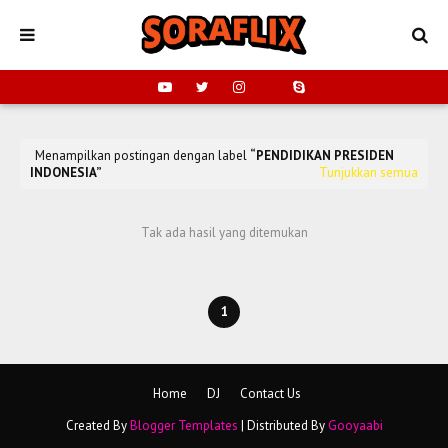
Menampilkan postingan dengan label
PENDIDIKAN PRESIDEN
INDONESIA
Tunjukkan semua
Tak ada hasil yang ditemukan
1
Home
DJ
Contact Us
Created By
Blogger Templates
| Distributed By
Gooyaabi