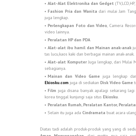
Alat-Alat Elektronika dan Gedget
(TV,LCD,HP,
Fashion Pria dan Wanita
dari mulai Jam Tan
juga lengkap.
Perlengkapan Foto dan Video
, Camera Recor
video lainnya.
Peralatan HP dan PDA
Alat-alat ibu hamil dan Mainan anak-anak
ju
tas lucu,kaos kaki dan berbagai mainan anak-anak.
Alat-alat Komputer
Juga lengkap, dari Mulai M
sebagianya.
Mainan dan Video Game
juga lengkap dar
Ekiosku.com
juga di sediakan
Disk Video Game
t
Film
juga disana banyak apalagi sekarang lagi
korea tinggal kunjungi saja situs
Ekiosku
.
Peralatan Rumah, Peralatan Kantor, Peralat
Selain itu juga ada
Cindramata
buat acara ulang
Diatas tadi adalah produk-produk yang yang di sed
Aman Menyenangkan
, dari motto nya saja su