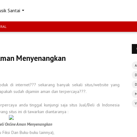
sik Santai
IRAL
e Aman Menyenangkan
A
D
roduk di internet??? sekarang banyak sekali situs/website yang
D
i apakah sudah dijamiin aman dan terpercaya???.
M
V
rpercaya anda tinggal kunjungi saja situs Jual/Beli di Indonesia
ang situs ini di tawarkan diantaranya :
Beli Online Aman Menyenangkan
 Fiksi Dan Buku-buku lainnya),