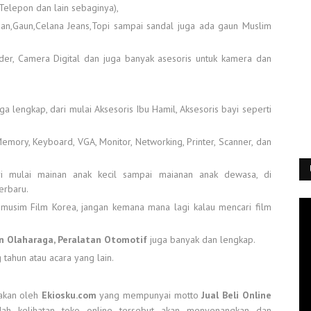
Telepon dan lain sebaginya),
gan,Gaun,Celana Jeans,Topi sampai sandal juga ada gaun Muslim
der, Camera Digital dan juga banyak asesoris untuk kamera dan
ga lengkap, dari mulai Aksesoris Ibu Hamil, Aksesoris bayi seperti
emory, Keyboard, VGA, Monitor, Networking, Printer, Scanner, dan
i mulai mainan anak kecil sampai maianan anak dewasa, di
erbaru.
 musim Film Korea, jangan kemana mana lagi kalau mencari film
an Olaharaga, Peralatan Otomotif
juga banyak dan lengkap.
 tahun atau acara yang lain.
iakan oleh
Ekiosku.com
yang mempunyai motto
Jual Beli Online
dah kelihatan toko online tersebut akan menyenangkan dan