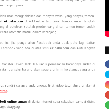
n menjadi puas.
,tidak usah menghabiskan dan menyita waktu yang banyak, temen-
mat
ekiosku.com
di Addresbar lalu tekan tombol enter. langkah
ang di butuhkan, setelah produk yang di cari temen-temen sudah
 secara otomatis masuk dalam keranjang.
i ini, jika punya akun Facebook anda tidak pelu lagi daftar
 Facebook yang ada di atas situs
ekiosku.com
dan ikuti langkah
 transfer lewat Bank BCA, untuk pemesanan barangnya sudah di
aratan transaksi barang akan segera di kirim ke alamat yang anda
 sendiri caranya anda tinggal lihat video tutorialnya di alamat
turan
.
 beli online aman
di dunia internet saya cukupkan sampai disini,
appi Blogging.