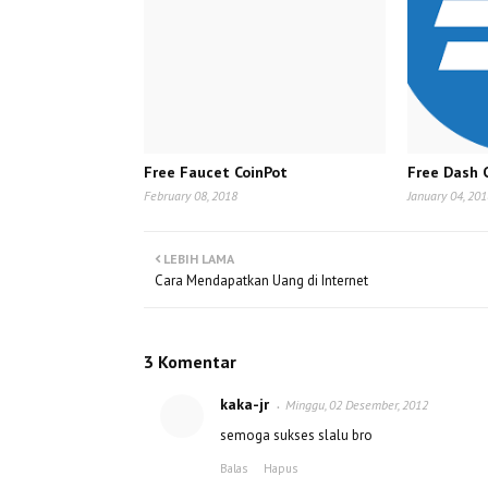
Free Faucet CoinPot
Free Dash 
February 08, 2018
January 04, 20
LEBIH LAMA
Cara Mendapatkan Uang di Internet
3 Komentar
kaka-jr
Minggu, 02 Desember, 2012
semoga sukses slalu bro
Balas
Hapus