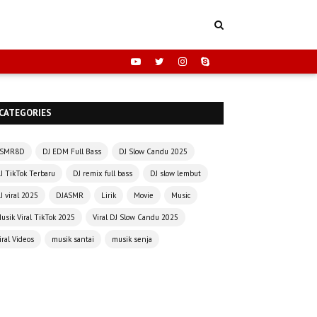
CATEGORIES
SMR8D
DJ EDM Full Bass
DJ Slow Candu 2025
J TikTok Terbaru
DJ remix full bass
DJ slow lembut
J viral 2025
DJASMR
Lirik
Movie
Music
usik Viral TikTok 2025
Viral DJ Slow Candu 2025
iral Videos
musik santai
musik senja